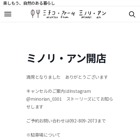
楽しもう、自然のある暮らし
ミチコ・ファームについて
ミチコ・ファームについて
ミノリ・アンについて
ミノリ・アンについて
ミノリ・アン開店
イベントスケジュール
イベントスケジュール
満席となりました ありがとうございます
Blog《Muみんの丘だより》
Blog《Muみんの丘だより》
キャンセルのご案内は
Instagram
丘の上だより
丘の上だより
@minorian_0301
ストーリーズにてお知ら
せします
自然農苦労話
自然農苦労話
ご予約お問い合わせは
092-809-2073
まで
商品販売
商品販売
※
駐車場について