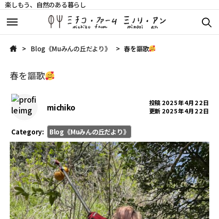
楽しもう、自然のある暮らし
ミチコ・ファームについて
ミチコ・ファームについて
Blog《Muみんの丘だより》
春を謳歌
ミノリ・アンについて
ミノリ・アンについて
春を謳歌
イベントスケジュール
イベントスケジュール
投稿
2025年4月22日
michiko
更新
2025年4月22日
Blog《Muみんの丘だより》
Blog《Muみんの丘だより》
Category:
Blog《Muみんの丘だより》
丘の上だより
丘の上だより
自然農苦労話
自然農苦労話
商品販売
商品販売