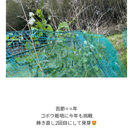
苦節⚪︎⚪︎年
ゴボウ栽培に今年も挑戦
蒔き直し2回目にして発芽